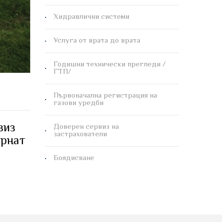
Хидравлични системи
Услуга от врата до врата
Годишни технически прегледи /
ГТП/
Първоначална регистрация на
газови уредби
виз
Доверен сервиз на
застрахователи
ърнат
Боядисване