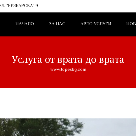
Л. "РЕЗБАРСКА" 9
НАЧАЛО
ЗА НАС
АВТО УСЛУГИ
НОВ
Услуга от врата до врата
www.topesbg.com