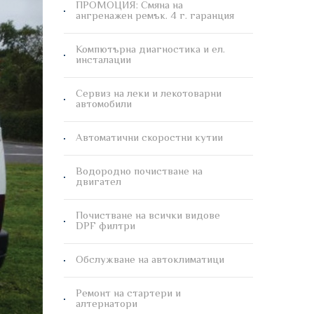
ПРОМОЦИЯ: Смяна на
ангренажен ремък. 4 г. гаранция
Компютърна диагностика и ел.
инсталации
Сервиз на леки и лекотоварни
автомобили
Автоматични скоростни кутии
Водородно почистване на
двигател
Почистване на всички видове
DPF филтри
Обслужване на автоклиматици
Ремонт на стартери и
алтернатори